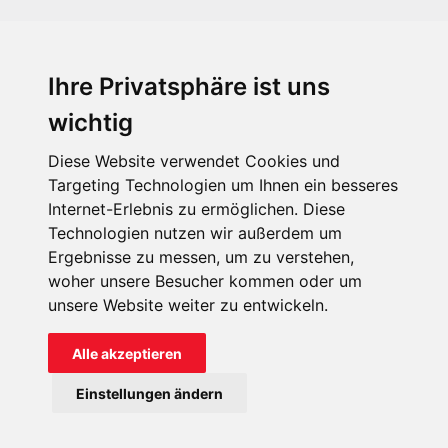
Ihre Privatsphäre ist uns
KIRCHE IN NOT - Österreich
Weimarer Straße 104/3
wichtig
1190 Wien
Diese Website verwendet Cookies und
kin@kircheinnot.at
Targeting Technologien um Ihnen ein besseres
Internet-Erlebnis zu ermöglichen. Diese
Technologien nutzen wir außerdem um
KIN weltweit
Ergebnisse zu messen, um zu verstehen,
woher unsere Besucher kommen oder um
unsere Website weiter zu entwickeln.
Alle akzeptieren
KIRCHE IN NOT - Österreich
Einstellungen ändern
Kontakt
Impressum
Datenschutz
Onlinespenderportal
Spendenkonto: AT71 2011 1827 6701 0600