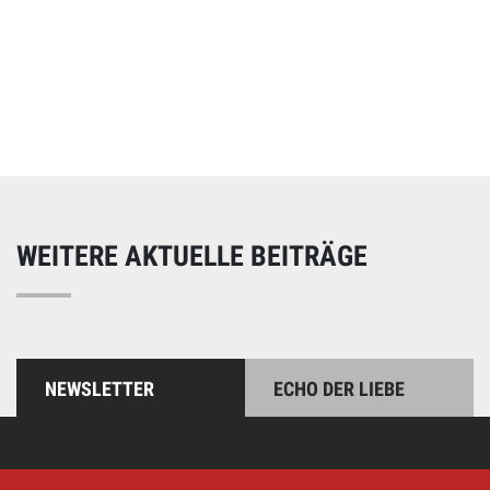
Online spenden
Unterstützen Sie unsere Arbeit mit einer Spende – schnell
und einfach online!
WEITERE AKTUELLE BEITRÄGE
NEWSLETTER
ECHO DER LIEBE