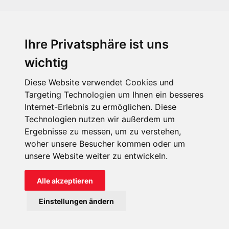
Ihre Privatsphäre ist uns
KIRCHE IN NOT - Österreich
Weimarer Straße 104/3
wichtig
1190 Wien
Diese Website verwendet Cookies und
kin@kircheinnot.at
Targeting Technologien um Ihnen ein besseres
Internet-Erlebnis zu ermöglichen. Diese
Technologien nutzen wir außerdem um
KIN weltweit
Ergebnisse zu messen, um zu verstehen,
woher unsere Besucher kommen oder um
unsere Website weiter zu entwickeln.
Alle akzeptieren
KIRCHE IN NOT - Österreich
Einstellungen ändern
Kontakt
Impressum
Datenschutz
Onlinespenderportal
Spendenkonto: AT71 2011 1827 6701 0600