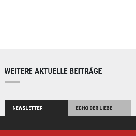
Online spenden
Unterstützen Sie unsere Arbeit mit einer Spende – schnell
und einfach online!
WEITERE AKTUELLE BEITRÄGE
NEWSLETTER
ECHO DER LIEBE