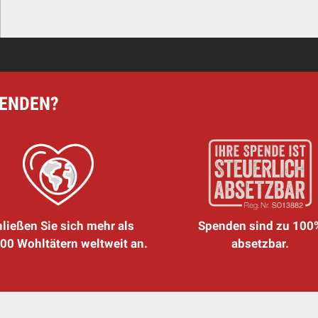
PENDEN?
ließen Sie sich mehr als
Spenden sind zu 100
00 Wohltätern weltweit an.
absetzbar.