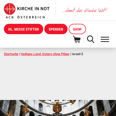
HL. MESSE STIFTEN
SPENDEN
SHOP
Startseite
|
Heiliges Land: Ostern ohne Pilger
|
israel-2