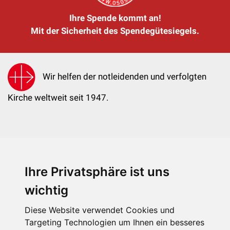
Ihre Spende kommt an!
Mit der Sicherheit des Spendegütesiegels.
Wir helfen der notleidenden und verfolgten
Kirche weltweit seit 1947.
Ihre Privatsphäre ist uns
KIRCHE IN NOT - Österreich
Weimarer Straße 104/3
wichtig
1190 Wien
Diese Website verwendet Cookies und
kin@kircheinnot.at
Targeting Technologien um Ihnen ein besseres