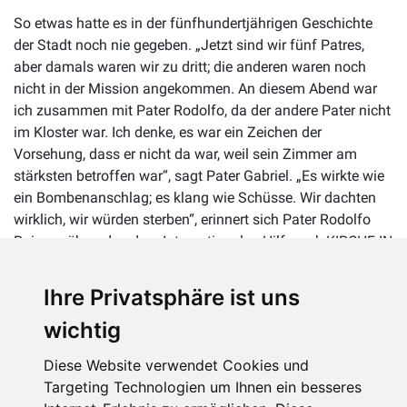
So etwas hatte es in der fünfhundertjährigen Geschichte
der Stadt noch nie gegeben. „Jetzt sind wir fünf Patres,
aber damals waren wir zu dritt; die anderen waren noch
nicht in der Mission angekommen. An diesem Abend war
ich zusammen mit Pater Rodolfo, da der andere Pater nicht
im Kloster war. Ich denke, es war ein Zeichen der
Vorsehung, dass er nicht da war, weil sein Zimmer am
stärksten betroffen war“, sagt Pater Gabriel. „Es wirkte wie
ein Bombenanschlag; es klang wie Schüsse. Wir dachten
wirklich, wir würden sterben“, erinnert sich Pater Rodolfo
Rojas, während er dem Internationalen Hilfswerk KIRCHE IN
NOT die Schäden zeigt. „In den Kirchen- und Klostermauern
sind noch Stücke von Ziegelsteinen aus den
Ihre Privatsphäre ist uns
Nachbarhäusern eingeschlossen. Die Angst, dass so etwas
wichtig
wieder passieren könnte, steckt vielen Nachbarn in den
Knochen.“ Auch die Patres, die Jesús del Monte seit 2014
Diese Website verwendet Cookies und
führen, fürchten noch immer das Risiko, gerade jetzt, da in
Targeting Technologien um Ihnen ein besseres
der Karibik die Hurrikan-Saison wiederbeginnt.