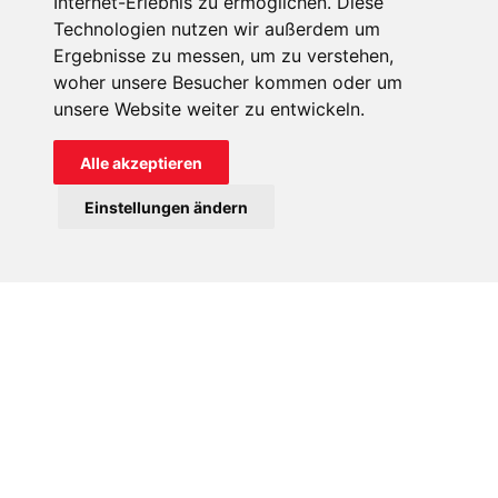
Internet-Erlebnis zu ermöglichen. Diese
Technologien nutzen wir außerdem um
Ergebnisse zu messen, um zu verstehen,
woher unsere Besucher kommen oder um
unsere Website weiter zu entwickeln.
Alle akzeptieren
Einstellungen ändern
Der Tornado fegte einen 20 Kilometer langen und einen halben
Kilometer breiten Streifen Land weg und riss vier Menschen mit
sich.
Wie der Name schon sagt, befindet sich die alte und