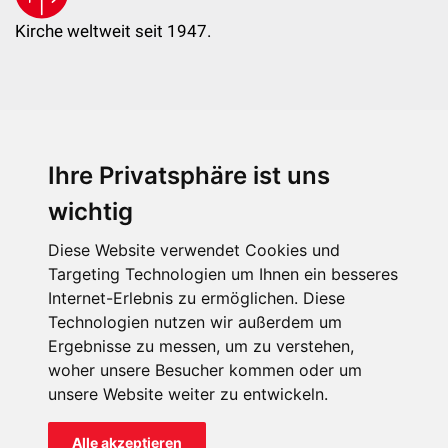
Kirche weltweit seit 1947.
Ihre Privatsphäre ist uns
KIRCHE IN NOT - Österreich
Weimarer Straße 104/3
wichtig
1190 Wien
Diese Website verwendet Cookies und
kin@kircheinnot.at
Targeting Technologien um Ihnen ein besseres
Internet-Erlebnis zu ermöglichen. Diese
Technologien nutzen wir außerdem um
KIN weltweit
Ergebnisse zu messen, um zu verstehen,
woher unsere Besucher kommen oder um
unsere Website weiter zu entwickeln.
Alle akzeptieren