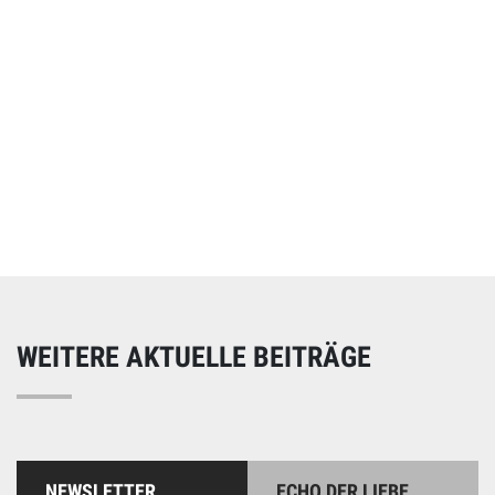
Online spenden
Unterstützen Sie unsere Arbeit mit einer Spende – schnell
und einfach online!
WEITERE AKTUELLE BEITRÄGE
NEWSLETTER
ECHO DER LIEBE