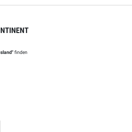
ONTINENT
Island"
finden
en
ere Arbeit mit einer Spende – schnell und einfach online!