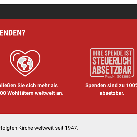
PENDEN?
ließen Sie sich mehr als
Spenden sind zu 100
00 Wohltätern weltweit an.
absetzbar.
folgten Kirche weltweit seit 1947.