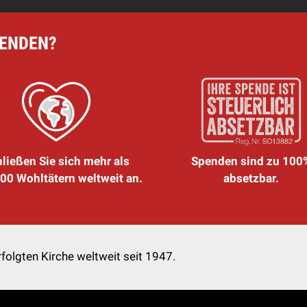
PENDEN?
ließen Sie sich mehr als
Spenden sind zu 100
00 Wohltätern weltweit an.
absetzbar.
folgten Kirche weltweit seit 1947.