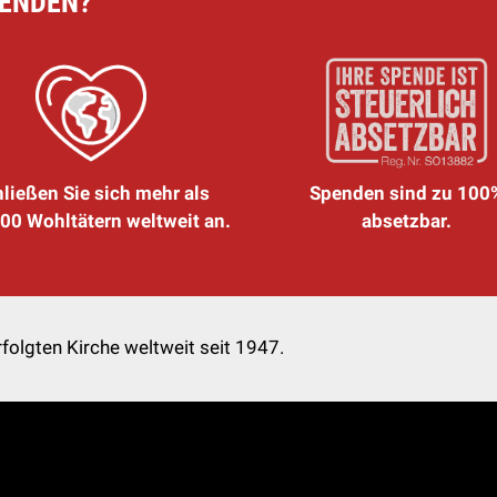
PENDEN?
ließen Sie sich mehr als
Spenden sind zu 100
00 Wohltätern weltweit an.
absetzbar.
folgten Kirche weltweit seit 1947.