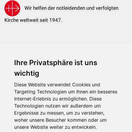
Wir helfen der notleidenden und verfolgten
Kirche weltweit seit 1947.
Ihre Privatsphäre ist uns
KIRCHE IN NOT - Österreich
Weimarer Straße 104/3
wichtig
1190 Wien
Diese Website verwendet Cookies und
kin@kircheinnot.at
Targeting Technologien um Ihnen ein besseres
Internet-Erlebnis zu ermöglichen. Diese
Technologien nutzen wir außerdem um
KIN weltweit
Ergebnisse zu messen, um zu verstehen,
woher unsere Besucher kommen oder um
unsere Website weiter zu entwickeln.