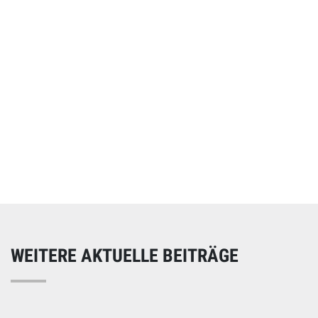
Online spenden
Unterstützen Sie unsere Arbeit mit einer Spende – schnell
und einfach online!
WEITERE AKTUELLE BEITRÄGE