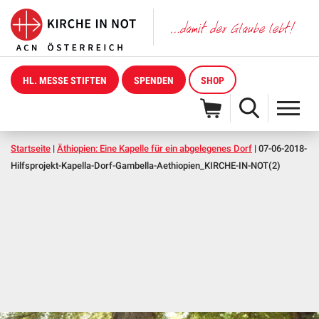
HL. MESSE STIFTEN
SPENDEN
SHOP
Startseite
|
Äthiopien: Eine Kapelle für ein abgelegenes Dorf
|
07-06-2018-
Hilfsprojekt-Kapella-Dorf-Gambella-Aethiopien_KIRCHE-IN-NOT(2)