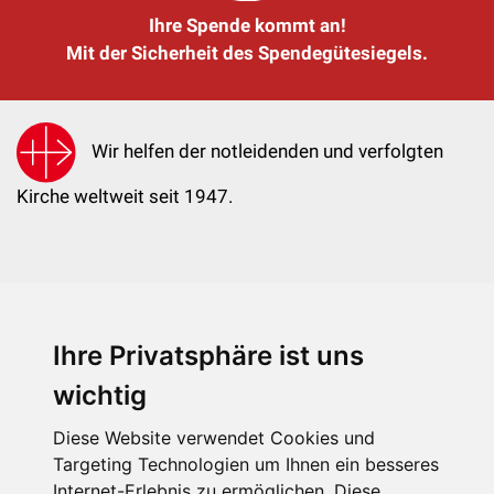
Ihre Spende kommt an!
Mit der Sicherheit des Spendegütesiegels.
Wir helfen der notleidenden und verfolgten
Kirche weltweit seit 1947.
Ihre Privatsphäre ist uns
KIRCHE IN NOT - Österreich
Weimarer Straße 104/3
wichtig
1190 Wien
Diese Website verwendet Cookies und
kin@kircheinnot.at
Targeting Technologien um Ihnen ein besseres
Internet-Erlebnis zu ermöglichen. Diese