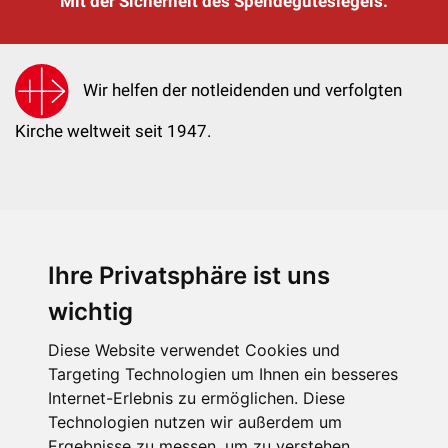
Mit der Sicherheit des Spendegütesiegels.
Wir helfen der notleidenden und verfolgten
Kirche weltweit seit 1947.
Ihre Privatsphäre ist uns
KIRCHE IN NOT - Österreich
Weimarer Straße 104/3
wichtig
1190 Wien
Diese Website verwendet Cookies und
kin@kircheinnot.at
Targeting Technologien um Ihnen ein besseres
Internet-Erlebnis zu ermöglichen. Diese
Technologien nutzen wir außerdem um
KIN weltweit
Ergebnisse zu messen, um zu verstehen,