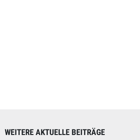
Online spenden
Unterstützen Sie unsere Arbeit mit einer Spende – schnell
und einfach online!
WEITERE AKTUELLE BEITRÄGE