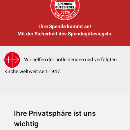
Ihre Spende kommt an!
Mit der Sicherheit des Spendegütesiegels.
Wir helfen der notleidenden und verfolgten
Kirche weltweit seit 1947.
Ihre Privatsphäre ist uns
KIRCHE IN NOT - Österreich
Weimarer Straße 104/3
wichtig
1190 Wien