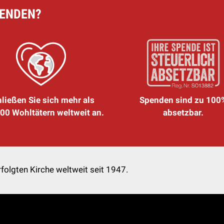
PENDEN?
ließen Sie sich mehr als
Spenden sind zu 100
00 Wohltätern weltweit an.
absetzbar.
folgten Kirche weltweit seit 1947.