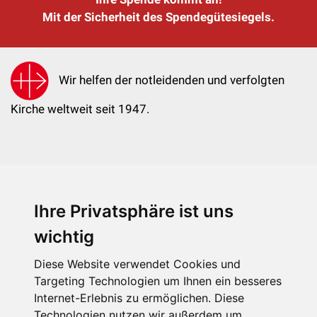
Mit der Sicherheit des Spendegütesiegels.
Wir helfen der notleidenden und verfolgten
Kirche weltweit seit 1947.
Ihre Privatsphäre ist uns
KIRCHE IN NOT - Österreich
Weimarer Straße 104/3
wichtig
1190 Wien
Diese Website verwendet Cookies und
kin@kircheinnot.at
Targeting Technologien um Ihnen ein besseres
Internet-Erlebnis zu ermöglichen. Diese
Technologien nutzen wir außerdem um
KIN weltweit