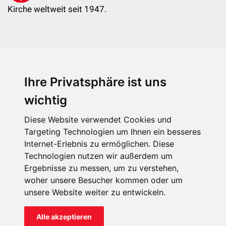
Kirche weltweit seit 1947.
Ihre Privatsphäre ist uns
KIRCHE IN NOT - Österreich
Weimarer Straße 104/3
wichtig
1190 Wien
Diese Website verwendet Cookies und
kin@kircheinnot.at
Targeting Technologien um Ihnen ein besseres
Internet-Erlebnis zu ermöglichen. Diese
Technologien nutzen wir außerdem um
KIN weltweit
Ergebnisse zu messen, um zu verstehen,
woher unsere Besucher kommen oder um
unsere Website weiter zu entwickeln.
Alle akzeptieren