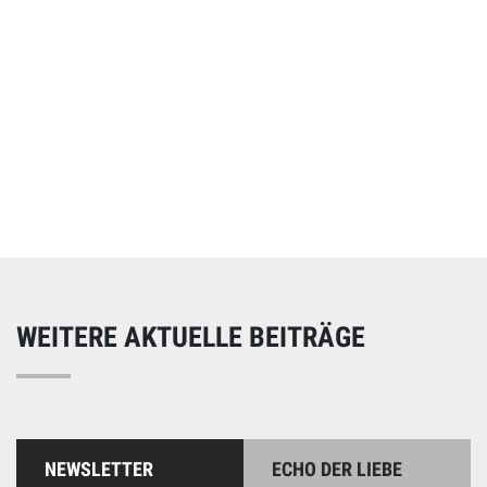
Online spenden
Unterstützen Sie unsere Arbeit mit einer Spende – schnell
und einfach online!
WEITERE AKTUELLE BEITRÄGE
NEWSLETTER
ECHO DER LIEBE