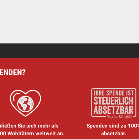
PENDEN?
ließen Sie sich mehr als
Spenden sind zu 100
00 Wohltätern weltweit an.
absetzbar.