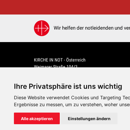
Wir helfen der notleidenden und ver
KIRCHE IN NOT - Österreich
Weimarer Straße 104/3
1190 Wien
kin@kircheinnot.at
Ihre Privatsphäre ist uns wichtig
Diese Website verwendet Cookies und Targeting Tech
KIN weltweit
Ergebnisse zu messen, um zu verstehen, woher unse
Alle akzeptieren
Einstellungen ändern
KIRCHE IN NOT - Österreich