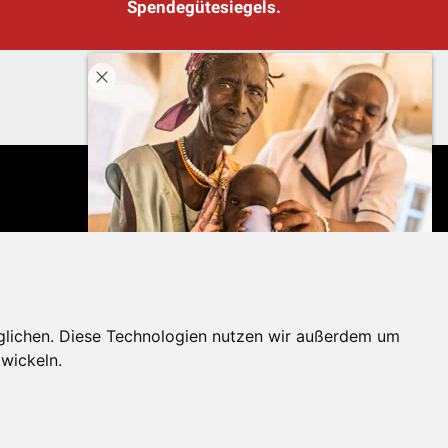
Spendegütesiegels.
glichen. Diese Technologien nutzen wir außerdem um
wickeln.
erportal
Spendenkonto: AT71 2011 1827 6701 0600