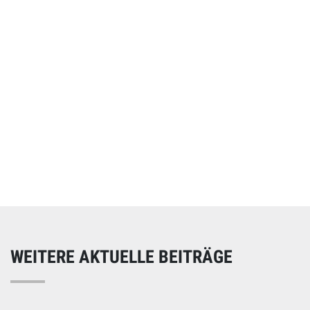
Online spenden
Unterstützen Sie unsere Arbeit mit einer Spende – schnell
und einfach online!
WEITERE AKTUELLE BEITRÄGE