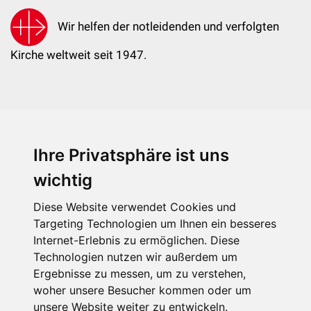
Wir helfen der notleidenden und verfolgten
Kirche weltweit seit 1947.
Ihre Privatsphäre ist uns
KIRCHE IN NOT - Österreich
Weimarer Straße 104/3
wichtig
1190 Wien
Diese Website verwendet Cookies und
kin@kircheinnot.at
Targeting Technologien um Ihnen ein besseres
Internet-Erlebnis zu ermöglichen. Diese
Technologien nutzen wir außerdem um
KIN weltweit
Ergebnisse zu messen, um zu verstehen,
woher unsere Besucher kommen oder um
unsere Website weiter zu entwickeln.