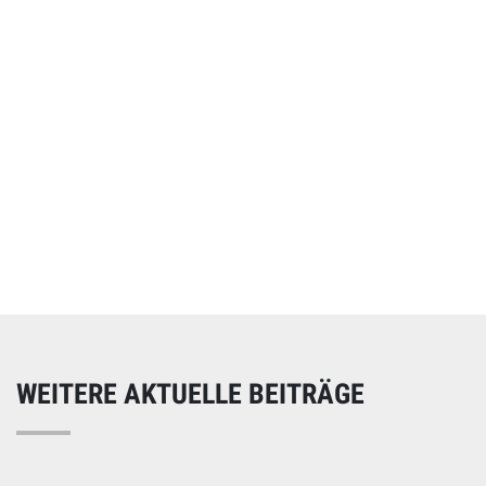
Online spenden
Unterstützen Sie unsere Arbeit mit einer Spende – schnell
und einfach online!
WEITERE AKTUELLE BEITRÄGE