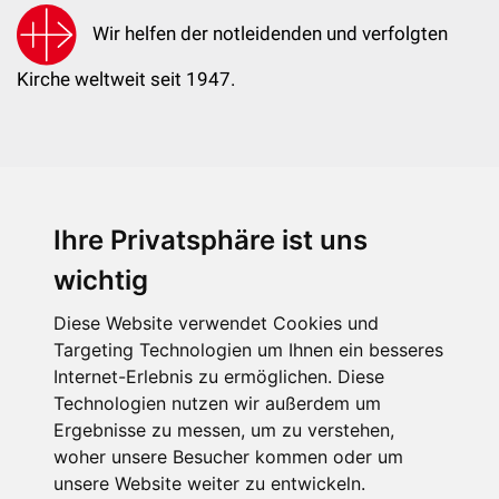
Wir helfen der notleidenden und verfolgten
Kirche weltweit seit 1947.
Ihre Privatsphäre ist uns
KIRCHE IN NOT - Österreich
Weimarer Straße 104/3
wichtig
1190 Wien
Diese Website verwendet Cookies und
kin@kircheinnot.at
Targeting Technologien um Ihnen ein besseres
Internet-Erlebnis zu ermöglichen. Diese
Technologien nutzen wir außerdem um
KIN weltweit
Ergebnisse zu messen, um zu verstehen,
woher unsere Besucher kommen oder um
unsere Website weiter zu entwickeln.