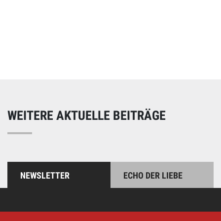
Online spenden
Unterstützen Sie unsere Arbeit mit einer Spende – schnell
und einfach online!
WEITERE AKTUELLE BEITRÄGE
NEWSLETTER
ECHO DER LIEBE