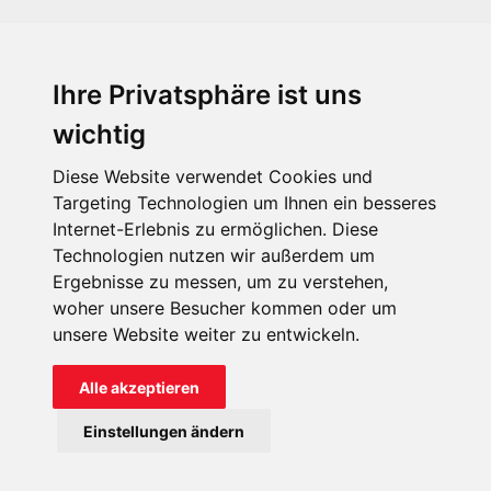
Ihre Privatsphäre ist uns
KIRCHE IN NOT - Österreich
Weimarer Straße 104/3
wichtig
1190 Wien
Diese Website verwendet Cookies und
kin@kircheinnot.at
Targeting Technologien um Ihnen ein besseres
Internet-Erlebnis zu ermöglichen. Diese
Technologien nutzen wir außerdem um
KIN weltweit
Ergebnisse zu messen, um zu verstehen,
woher unsere Besucher kommen oder um
unsere Website weiter zu entwickeln.
Alle akzeptieren
KIRCHE IN NOT - Österreich
Einstellungen ändern
Kontakt
Impressum
Datenschutz
Onlinespenderportal
Spendenkonto: AT71 2011 1827 6701 0600