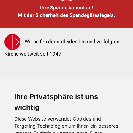
Ihre Spende kommt an!
Mit der Sicherheit des Spendegütesiegels.
Wir helfen der notleidenden und verfolgten
Kirche weltweit seit 1947.
Ihre Privatsphäre ist uns
KIRCHE IN NOT - Österreich
Weimarer Straße 104/3
wichtig
1190 Wien
Diese Website verwendet Cookies und
kin@kircheinnot.at
Targeting Technologien um Ihnen ein besseres