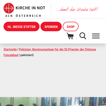
HL. MESSE STIFTEN
SPENDEN
SHOP
Startseite
|
Pakistan: Besinnungstage für die 55 Priester der Diözese
Faisalabad
|
pakistan2