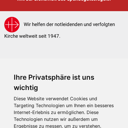
Wir helfen der notleidenden und verfolgten
Kirche weltweit seit 1947.
Ihre Privatsphäre ist uns
KIRCHE IN NOT - Österreich
Weimarer Straße 104/3
wichtig
1190 Wien
Diese Website verwendet Cookies und
kin@kircheinnot.at
Targeting Technologien um Ihnen ein besseres
Internet-Erlebnis zu ermöglichen. Diese
Technologien nutzen wir außerdem um
KIN weltweit
Ergebnisse zu messen, um zu verstehen,