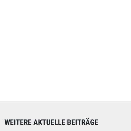
Online spenden
Unterstützen Sie unsere Arbeit mit einer Spende – schnell
und einfach online!
WEITERE AKTUELLE BEITRÄGE