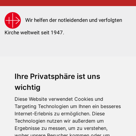
Wir helfen der notleidenden und verfolgten
Kirche weltweit seit 1947.
Ihre Privatsphäre ist uns
KIRCHE IN NOT - Österreich
Weimarer Straße 104/3
wichtig
1190 Wien
Diese Website verwendet Cookies und
kin@kircheinnot.at
Targeting Technologien um Ihnen ein besseres
Internet-Erlebnis zu ermöglichen. Diese
Technologien nutzen wir außerdem um
KIN weltweit
Ergebnisse zu messen, um zu verstehen,
woher unsere Besucher kommen oder um