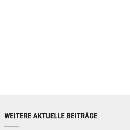
Online spenden
Unterstützen Sie unsere Arbeit mit einer Spende – schnell
und einfach online!
WEITERE AKTUELLE BEITRÄGE