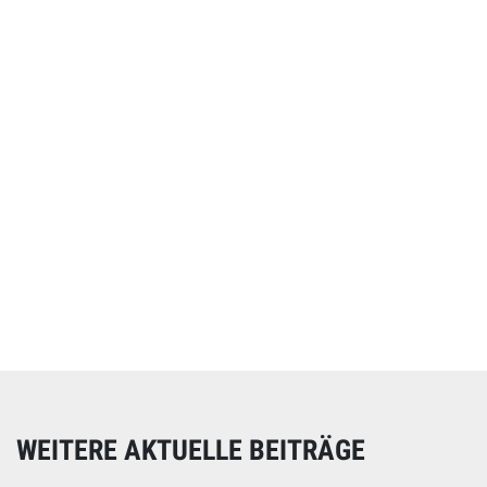
Online spenden
Unterstützen Sie unsere Arbeit mit einer Spende – schnell
und einfach online!
WEITERE AKTUELLE BEITRÄGE