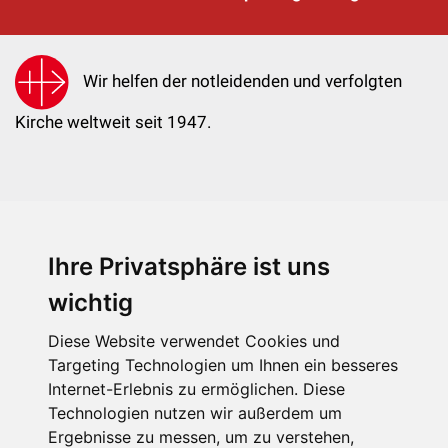
Wir helfen der notleidenden und verfolgten
Kirche weltweit seit 1947.
Ihre Privatsphäre ist uns
KIRCHE IN NOT - Österreich
Weimarer Straße 104/3
wichtig
1190 Wien
Diese Website verwendet Cookies und
kin@kircheinnot.at
Targeting Technologien um Ihnen ein besseres
Internet-Erlebnis zu ermöglichen. Diese
Technologien nutzen wir außerdem um
KIN weltweit
Ergebnisse zu messen, um zu verstehen,