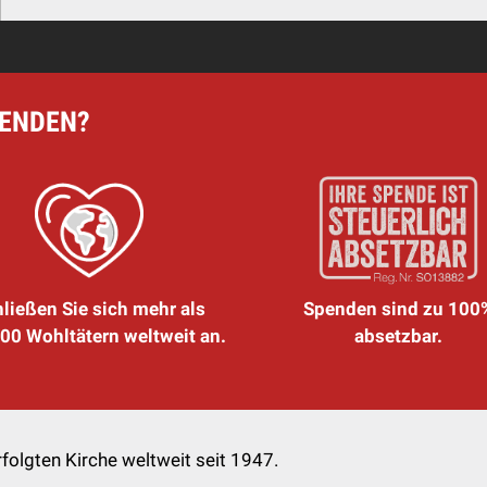
PENDEN?
ließen Sie sich mehr als
Spenden sind zu 100
00 Wohltätern weltweit an.
absetzbar.
folgten Kirche weltweit seit 1947.