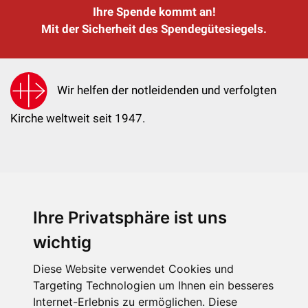
Ihre Spende kommt an!
Mit der Sicherheit des Spendegütesiegels.
Wir helfen der notleidenden und verfolgten
Kirche weltweit seit 1947.
Ihre Privatsphäre ist uns
KIRCHE IN NOT - Österreich
Weimarer Straße 104/3
wichtig
1190 Wien
Diese Website verwendet Cookies und
kin@kircheinnot.at
Targeting Technologien um Ihnen ein besseres
Internet-Erlebnis zu ermöglichen. Diese