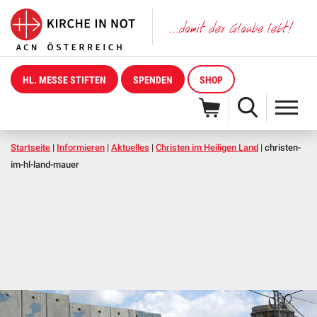
HL. MESSE STIFTEN
SPENDEN
SHOP
Startseite
|
Informieren
|
Aktuelles
|
Christen im Heiligen Land
|
christen-
im-hl-land-mauer