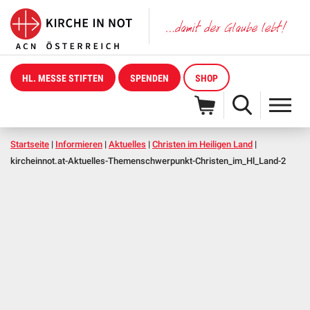
HL. MESSE STIFTEN
SPENDEN
SHOP
Startseite
|
Informieren
|
Aktuelles
|
Christen im Heiligen Land
|
kircheinnot.at-Aktuelles-Themenschwerpunkt-Christen_im_Hl_Land-2