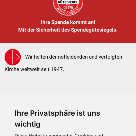
Ihre Spende kommt an!
Mit der Sicherheit des Spendegütesiegels.
Wir helfen der notleidenden und verfolgten
Kirche weltweit seit 1947.
Ihre Privatsphäre ist uns
KIRCHE IN NOT - Österreich
Weimarer Straße 104/3
wichtig
1190 Wien
Diese Website verwendet Cookies und