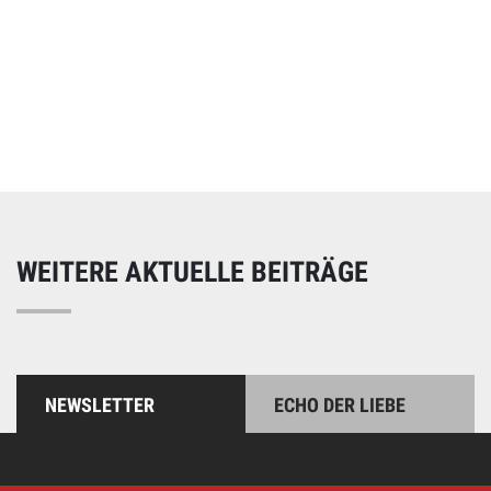
Online spenden
Unterstützen Sie unsere Arbeit mit einer Spende – schnell
und einfach online!
WEITERE AKTUELLE BEITRÄGE
NEWSLETTER
ECHO DER LIEBE