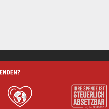
ere Arbeit mit einer Spende – schnell und einfach online!
PENDEN?