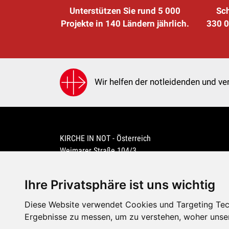
Unterstützen Sie rund 5 000
Sch
Projekte in 140 Ländern jährlich.
330 0
Wir helfen der notleidenden und ver
KIRCHE IN NOT - Österreich
Weimarer Straße 104/3
1190 Wien
kin@kircheinnot.at
Ihre Privatsphäre ist uns wichtig
Diese Website verwendet Cookies und Targeting Tech
KIN weltweit
Ergebnisse zu messen, um zu verstehen, woher unse