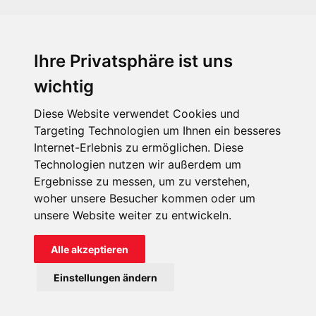
Ihre Privatsphäre ist uns
KIRCHE IN NOT - Österreich
Weimarer Straße 104/3
wichtig
1190 Wien
Diese Website verwendet Cookies und
kin@kircheinnot.at
Targeting Technologien um Ihnen ein besseres
Internet-Erlebnis zu ermöglichen. Diese
Technologien nutzen wir außerdem um
KIN weltweit
Ergebnisse zu messen, um zu verstehen,
woher unsere Besucher kommen oder um
unsere Website weiter zu entwickeln.
Alle akzeptieren
KIRCHE IN NOT - Österreich
Einstellungen ändern
Kontakt
Impressum
Datenschutz
Onlinespenderportal
Spendenkonto: AT71 2011 1827 6701 0600