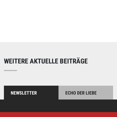
Online spenden
Unterstützen Sie unsere Arbeit mit einer Spende – schnell
und einfach online!
WEITERE AKTUELLE BEITRÄGE
NEWSLETTER
ECHO DER LIEBE