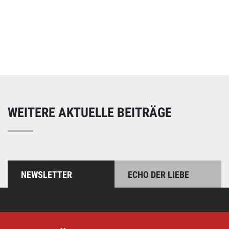
Online spenden
Unterstützen Sie unsere Arbeit mit einer Spende – schnell
und einfach online!
WEITERE AKTUELLE BEITRÄGE
NEWSLETTER
ECHO DER LIEBE