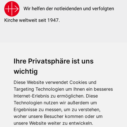
Wir helfen der notleidenden und verfolgten
Kirche weltweit seit 1947.
Ihre Privatsphäre ist uns
KIRCHE IN NOT - Österreich
Weimarer Straße 104/3
wichtig
1190 Wien
Diese Website verwendet Cookies und
kin@kircheinnot.at
Targeting Technologien um Ihnen ein besseres
Internet-Erlebnis zu ermöglichen. Diese
Technologien nutzen wir außerdem um
KIN weltweit
Ergebnisse zu messen, um zu verstehen,
woher unsere Besucher kommen oder um
unsere Website weiter zu entwickeln.