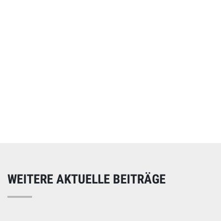
Online spenden
Unterstützen Sie unsere Arbeit mit einer Spende – schnell
und einfach online!
WEITERE AKTUELLE BEITRÄGE