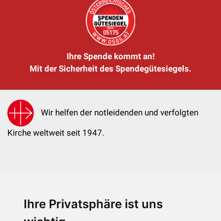
Ihre Spende kommt an!
Mit der Sicherheit des Spendegütesiegels.
Wir helfen der notleidenden und verfolgten
Kirche weltweit seit 1947.
Ihre Privatsphäre ist uns
KIRCHE IN NOT - Österreich
Weimarer Straße 104/3