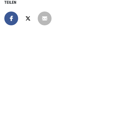
TEILEN
Online spenden
Unterstützen Sie unsere Arbeit mit einer Spende – schnell
und einfach online!