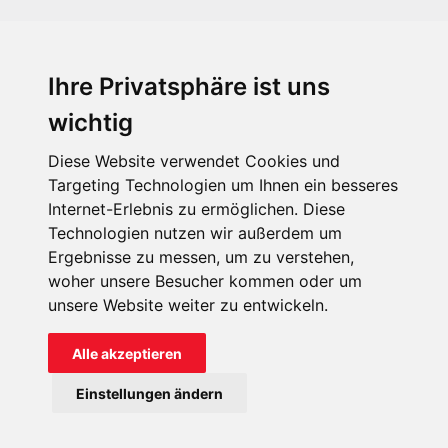
Ihre Privatsphäre ist uns
KIRCHE IN NOT - Österreich
Weimarer Straße 104/3
wichtig
1190 Wien
Diese Website verwendet Cookies und
kin@kircheinnot.at
Targeting Technologien um Ihnen ein besseres
Internet-Erlebnis zu ermöglichen. Diese
Technologien nutzen wir außerdem um
KIN weltweit
Ergebnisse zu messen, um zu verstehen,
woher unsere Besucher kommen oder um
unsere Website weiter zu entwickeln.
Alle akzeptieren
KIRCHE IN NOT - Österreich
Einstellungen ändern
Kontakt
Impressum
Datenschutz
Onlinespenderportal
Spendenkonto: AT71 2011 1827 6701 0600