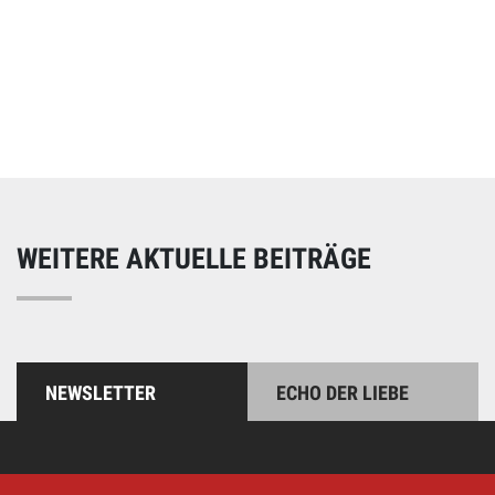
Online spenden
Unterstützen Sie unsere Arbeit mit einer Spende – schnell
und einfach online!
WEITERE AKTUELLE BEITRÄGE
NEWSLETTER
ECHO DER LIEBE