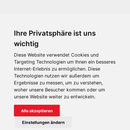
Ihre Privatsphäre ist uns
KIRCHE IN NOT - Österreich
Weimarer Straße 104/3
wichtig
1190 Wien
Diese Website verwendet Cookies und
kin@kircheinnot.at
Targeting Technologien um Ihnen ein besseres
Internet-Erlebnis zu ermöglichen. Diese
Technologien nutzen wir außerdem um
KIN weltweit
Ergebnisse zu messen, um zu verstehen,
woher unsere Besucher kommen oder um
unsere Website weiter zu entwickeln.
Alle akzeptieren
KIRCHE IN NOT - Österreich
Einstellungen ändern
Kontakt
Impressum
Datenschutz
Onlinespenderportal