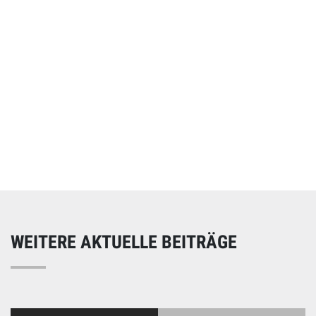
Online spenden
Unterstützen Sie unsere Arbeit mit einer Spende – schnell
und einfach online!
WEITERE AKTUELLE BEITRÄGE