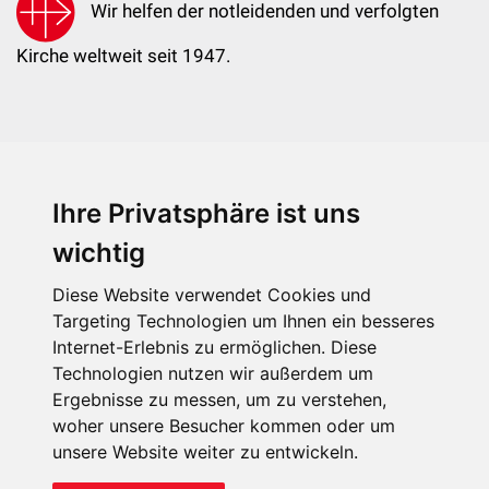
Wir helfen der notleidenden und verfolgten
Kirche weltweit seit 1947.
Ihre Privatsphäre ist uns
KIRCHE IN NOT - Österreich
Weimarer Straße 104/3
wichtig
1190 Wien
Diese Website verwendet Cookies und
kin@kircheinnot.at
Targeting Technologien um Ihnen ein besseres
Internet-Erlebnis zu ermöglichen. Diese
Technologien nutzen wir außerdem um
KIN weltweit
Ergebnisse zu messen, um zu verstehen,
woher unsere Besucher kommen oder um
unsere Website weiter zu entwickeln.