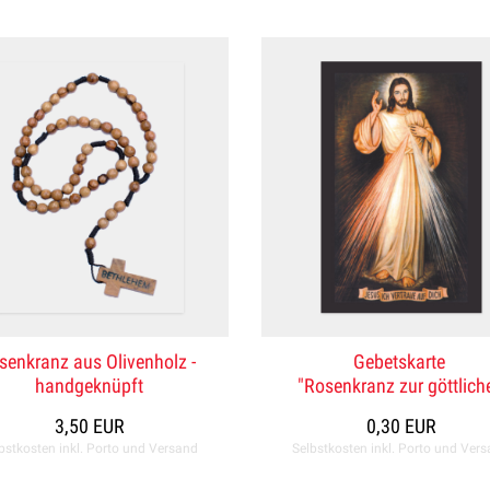
senkranz aus Olivenholz -
Gebetskarte
handgeknüpft
"Rosenkranz zur göttlich
Barmherzigkeit"
3,50 EUR
0,30 EUR
bstkosten inkl. Porto und Versand
Selbstkosten inkl. Porto und Ver