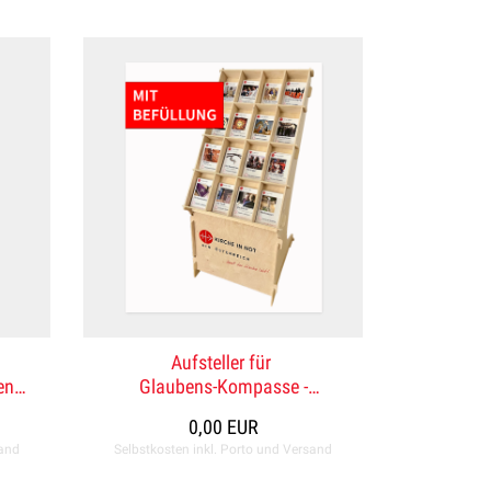
Aufsteller für
en
Glaubens-Kompasse -
mit Standardbefüllung
0,00 EUR
sand
Selbstkosten inkl. Porto und Versand