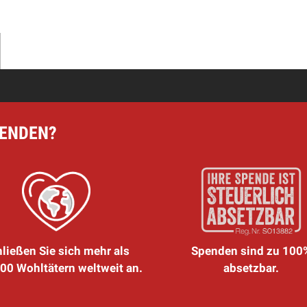
PENDEN?
ließen Sie sich mehr als
Spenden sind zu 100
00 Wohltätern weltweit an.
absetzbar.