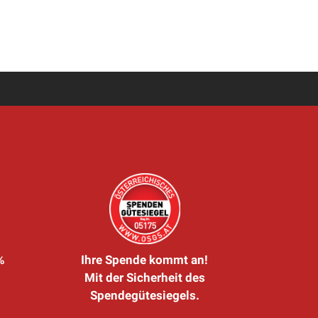
%
Ihre Spende kommt an!
Mit der Sicherheit des
Spendegütesiegels.