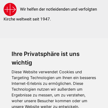
Wir helfen der notleidenden und verfolgten
Kirche weltweit seit 1947.
Ihre Privatsphäre ist uns
KIRCHE IN NOT - Österreich
Weimarer Straße 104/3
wichtig
1190 Wien
Diese Website verwendet Cookies und
kin@kircheinnot.at
Targeting Technologien um Ihnen ein besseres
Internet-Erlebnis zu ermöglichen. Diese
Technologien nutzen wir außerdem um
KIN weltweit
Ergebnisse zu messen, um zu verstehen,
woher unsere Besucher kommen oder um
unsere Website weiter zu entwickeln.