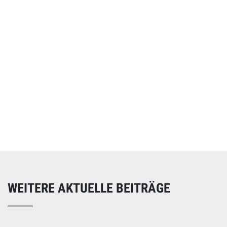
Online spenden
Unterstützen Sie unsere Arbeit mit einer Spende – schnell
und einfach online!
WEITERE AKTUELLE BEITRÄGE