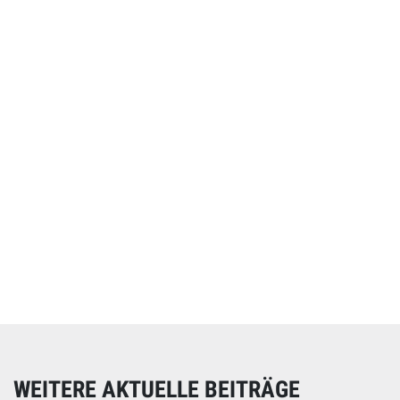
Online spenden
Unterstützen Sie unsere Arbeit mit einer Spende – schnell
und einfach online!
WEITERE AKTUELLE BEITRÄGE