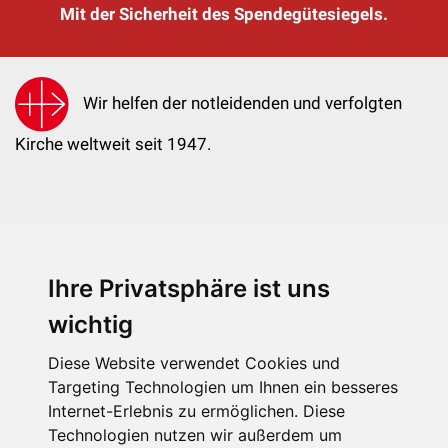
Mit der Sicherheit des Spendegütesiegels.
Wir helfen der notleidenden und verfolgten
Kirche weltweit seit 1947.
Ihre Privatsphäre ist uns
KIRCHE IN NOT - Österreich
Weimarer Straße 104/3
wichtig
1190 Wien
Diese Website verwendet Cookies und
kin@kircheinnot.at
Targeting Technologien um Ihnen ein besseres
Internet-Erlebnis zu ermöglichen. Diese
Technologien nutzen wir außerdem um
KIN weltweit