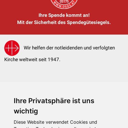
Ihre Spende kommt an!
Mit der Sicherheit des Spendegütesiegels.
Wir helfen der notleidenden und verfolgten
Kirche weltweit seit 1947.
Ihre Privatsphäre ist uns
KIRCHE IN NOT - Österreich
Weimarer Straße 104/3
wichtig
1190 Wien
Diese Website verwendet Cookies und
kin@kircheinnot.at