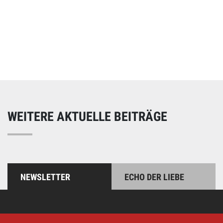
Online spenden
Unterstützen Sie unsere Arbeit mit einer Spende – schnell
und einfach online!
WEITERE AKTUELLE BEITRÄGE
NEWSLETTER
ECHO DER LIEBE