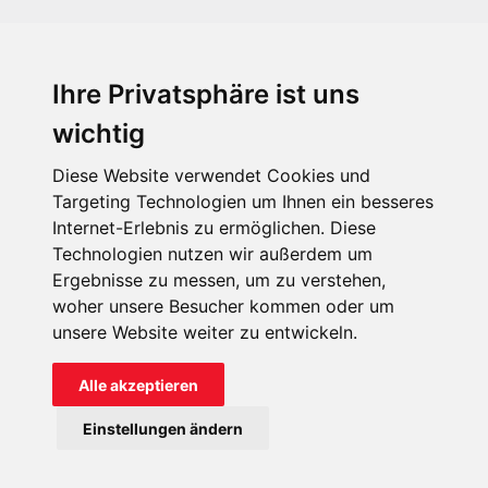
Ihre Privatsphäre ist uns
KIRCHE IN NOT - Österreich
Weimarer Straße 104/3
wichtig
1190 Wien
Diese Website verwendet Cookies und
kin@kircheinnot.at
Targeting Technologien um Ihnen ein besseres
Internet-Erlebnis zu ermöglichen. Diese
Technologien nutzen wir außerdem um
KIN weltweit
Ergebnisse zu messen, um zu verstehen,
woher unsere Besucher kommen oder um
unsere Website weiter zu entwickeln.
Alle akzeptieren
KIRCHE IN NOT - Österreich
Einstellungen ändern
Kontakt
Impressum
Datenschutz
Onlinespenderportal
Spendenkonto: AT71 2011 1827 6701 0600