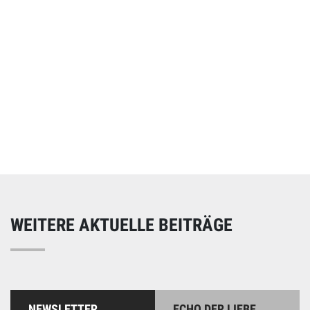
Online spenden
Unterstützen Sie unsere Arbeit mit einer Spende – schnell
und einfach online!
WEITERE AKTUELLE BEITRÄGE
NEWSLETTER
ECHO DER LIEBE