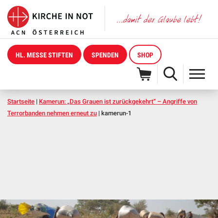
HL. MESSE STIFTEN
SPENDEN
SHOP
Startseite
|
Kamerun: „Das Grauen ist zurückgekehrt“ – Angriffe von
Terrorbanden nehmen erneut zu
|
kamerun-1