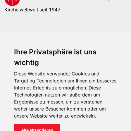
Kirche weltweit seit 1947.
Ihre Privatsphäre ist uns
KIRCHE IN NOT - Österreich
Weimarer Straße 104/3
wichtig
1190 Wien
Diese Website verwendet Cookies und
kin@kircheinnot.at
Targeting Technologien um Ihnen ein besseres
Internet-Erlebnis zu ermöglichen. Diese
Technologien nutzen wir außerdem um
KIN weltweit
Ergebnisse zu messen, um zu verstehen,
woher unsere Besucher kommen oder um
unsere Website weiter zu entwickeln.
Alle akzeptieren