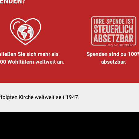
PENDEN?
ließen Sie sich mehr als
Spenden sind zu 100
00 Wohltätern weltweit an.
absetzbar.
folgten Kirche weltweit seit 1947.