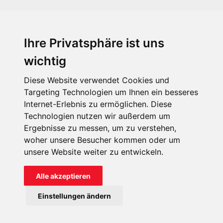
Ihre Privatsphäre ist uns
KIRCHE IN NOT - Österreich
Weimarer Straße 104/3
wichtig
1190 Wien
Diese Website verwendet Cookies und
kin@kircheinnot.at
Targeting Technologien um Ihnen ein besseres
Internet-Erlebnis zu ermöglichen. Diese
Technologien nutzen wir außerdem um
KIN weltweit
Ergebnisse zu messen, um zu verstehen,
woher unsere Besucher kommen oder um
unsere Website weiter zu entwickeln.
Alle akzeptieren
KIRCHE IN NOT - Österreich
Einstellungen ändern
Kontakt
Impressum
Datenschutz
Onlinespenderportal
Spendenkonto: AT71 2011 1827 6701 0600