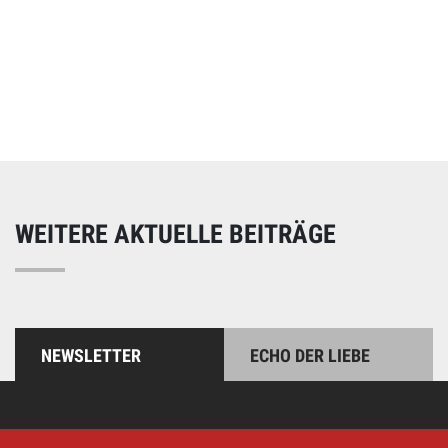
Online spenden
Unterstützen Sie unsere Arbeit mit einer Spende – schnell
und einfach online!
WEITERE AKTUELLE BEITRÄGE
NEWSLETTER
ECHO DER LIEBE