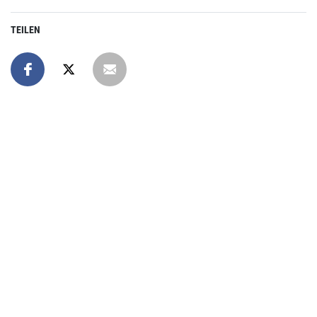
TEILEN
Online spenden
Unterstützen Sie unsere Arbeit mit einer Spende – schnell