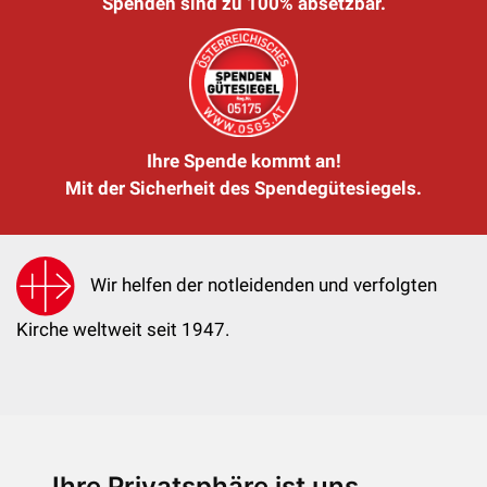
Spenden sind zu 100% absetzbar.
Ihre Spende kommt an!
Mit der Sicherheit des Spendegütesiegels.
Wir helfen der notleidenden und verfolgten
Kirche weltweit seit 1947.
Ihre Privatsphäre ist uns
KIRCHE IN NOT - Österreich