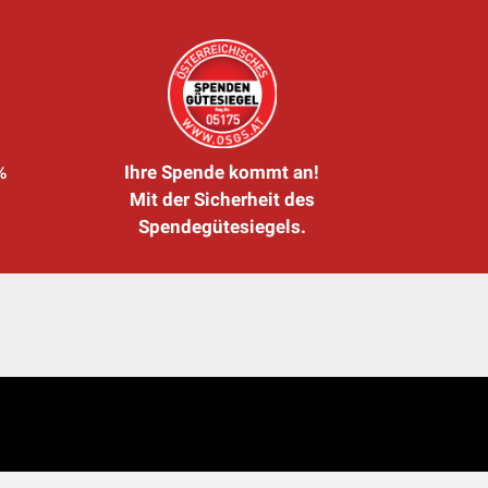
%
Ihre Spende kommt an!
Mit der Sicherheit des
Spendegütesiegels.