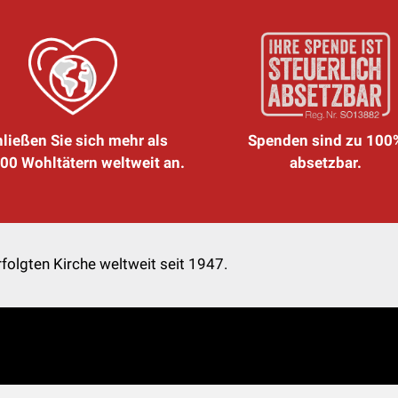
ließen Sie sich mehr als
Spenden sind zu 100
00 Wohltätern weltweit an.
absetzbar.
folgten Kirche weltweit seit 1947.