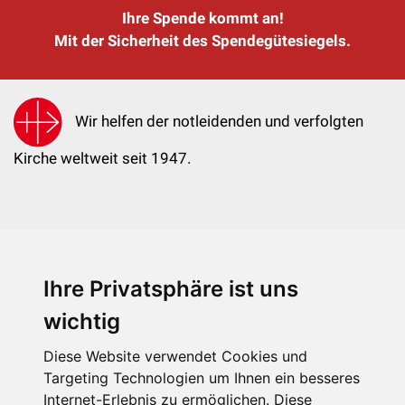
Ihre Spende kommt an!
Mit der Sicherheit des Spendegütesiegels.
Wir helfen der notleidenden und verfolgten
Kirche weltweit seit 1947.
Ihre Privatsphäre ist uns
KIRCHE IN NOT - Österreich
Weimarer Straße 104/3
wichtig
1190 Wien
Diese Website verwendet Cookies und
kin@kircheinnot.at
Targeting Technologien um Ihnen ein besseres
Internet-Erlebnis zu ermöglichen. Diese