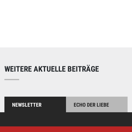
Online spenden
Unterstützen Sie unsere Arbeit mit einer Spende – schnell
und einfach online!
WEITERE AKTUELLE BEITRÄGE
NEWSLETTER
ECHO DER LIEBE