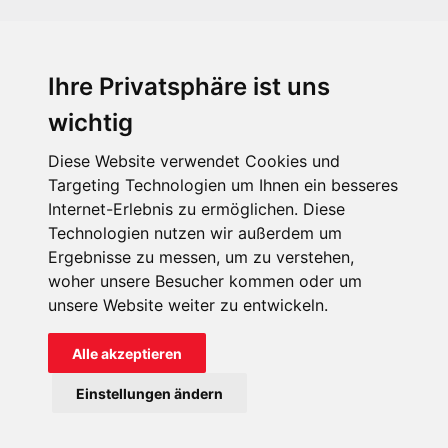
Ihre Privatsphäre ist uns
KIRCHE IN NOT - Österreich
Weimarer Straße 104/3
wichtig
1190 Wien
Diese Website verwendet Cookies und
kin@kircheinnot.at
Targeting Technologien um Ihnen ein besseres
Internet-Erlebnis zu ermöglichen. Diese
Technologien nutzen wir außerdem um
KIN weltweit
Ergebnisse zu messen, um zu verstehen,
woher unsere Besucher kommen oder um
unsere Website weiter zu entwickeln.
Alle akzeptieren
KIRCHE IN NOT - Österreich
Einstellungen ändern
Kontakt
Impressum
Datenschutz
Onlinespenderportal
Spendenkonto: AT71 2011 1827 6701 0600