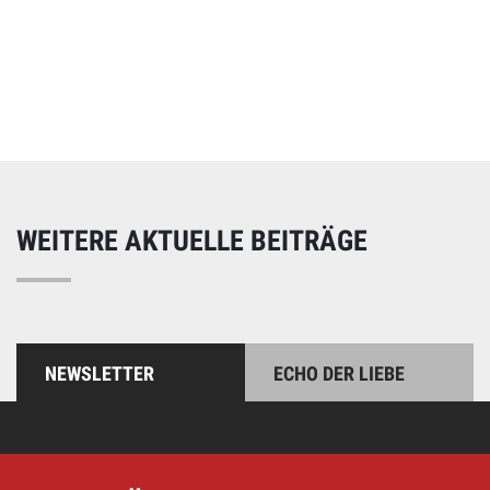
Online spenden
Unterstützen Sie unsere Arbeit mit einer Spende – schnell
und einfach online!
WEITERE AKTUELLE BEITRÄGE
NEWSLETTER
ECHO DER LIEBE